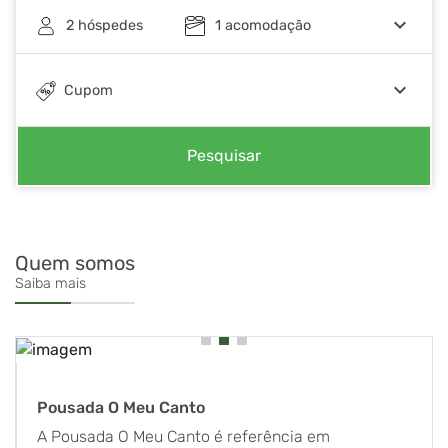
keyboard_arrow_down
2
hóspedes
1
acomodação
keyboard_arrow_down
Cupom
Pesquisar
Quem somos
Saiba mais
Pousada O Meu Canto
A Pousada O Meu Canto é referência em