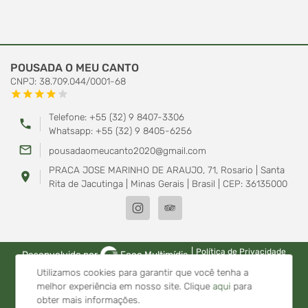
POUSADA O MEU CANTO
CNPJ: 38.709.044/0001-68
star
star
star
star
star
Telefone: +55 (32) 9 8407-3306
phone
Whatsapp: +55 (32) 9 8405-6256
mail_outline
pousadaomeucanto2020@gmail.com
PRACA JOSE MARINHO DE ARAUJO, 71, Rosario | Santa
location_on
Rita de Jacutinga | Minas Gerais | Brasil | CEP: 36135000
|
Política de Privacidade
Desenvolvido por
Foco Multimídia
Utilizamos cookies para garantir que você tenha a
melhor experiência em nosso site.
Clique
aqui
para
obter mais informações.