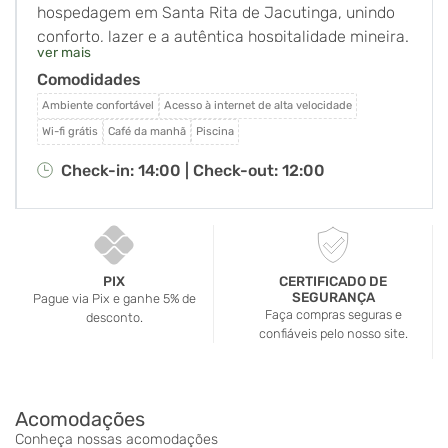
hospedagem em Santa Rita de Jacutinga, unindo
conforto, lazer e a autêntica hospitalidade mineira.
ver mais
Com uma equipe acolhedora e a experiência do
Comodidades
Guia Gil Cunha, nossos hóspedes recebem sempre
as melhores dicas para aproveitar ao máximo a
Ambiente confortável
Acesso à internet de alta velocidade
Cidade das Cachoeiras. Nossa estrutura foi
Wi-fi grátis
Café da manhã
Piscina
pensada para momentos de descanso e diversão,
Check-in: 14:00 |
Check-out: 12:00
com piscina com cascata e bar, salão de jogos,
café da manhã especial e Happy Hour nos finais de
semana. Somos especialistas em receber grupos
de excursões, cicloturismo, trilhas e 4x4,
oferecendo acolhimento, conforto e uma
PIX
CERTIFICADO DE
SEGURANÇA
Pague via Pix e ganhe 5% de
localização privilegiada, a poucos metros do
Faça compras seguras e
desconto.
centro da cidade.
confiáveis pelo nosso site.
Acomodações
Conheça nossas acomodações